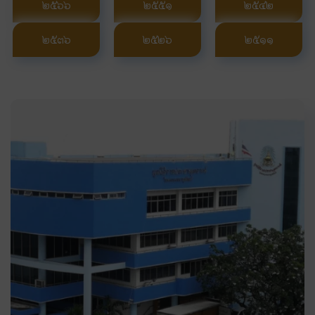
๒๕๖๖
๒๕๕๑
๒๕๔๒
๒๕๓๖
๒๕๒๖
๒๕๑๑