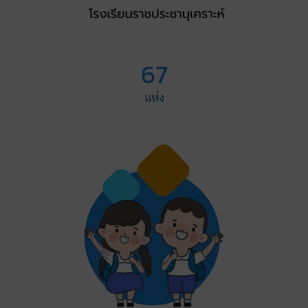
67
แห่ง