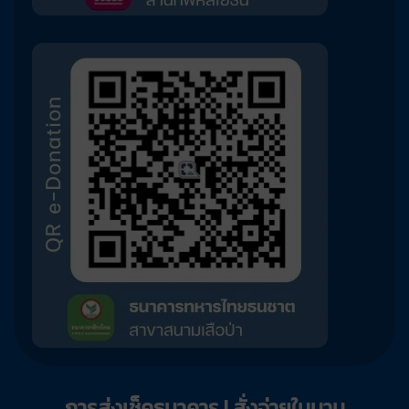
การส่งเช็คธนาคาร | สั่งจ่ายในนาม