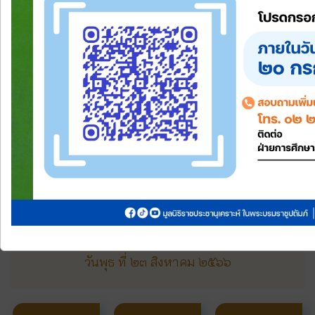
รับผลกระทบนั้น
มีผลสัมฤทธิ์เป็นที่ประจักษ์มาช้านาน นับเป็นอนุสรณ์
สำคัญ ของความผูกพันระหว่างสถาบันพระมหา
กษัตริย์กับประชาชน"
พระบรมราโชวาท พระราชทานแก่คณะกรรมการมูลนิธิ
ราชประชานุเคราะห์ ในพระบรมราชูปถัมภ์ ผู้บริหาร
โรงเรียนราชประชานุเคราะห์
เจ้าหน้าที่และอาสาสมัครมูลนิธิ ฯ ผู้โดยเสด็จพระราชกุศล
และผู้มีอุปการคุณต่อมูลนิธิ ฯ
ในโอกาสที่มูลนิธิราชประชานุเคราะห์ ฯ ก่อตั้งมาครบ ๖๐
ปี ณ ศาลาดุสิดาลัย สวนจิตรลดา พระราชวังดุสิต
วันพุธ ที่ ๒๓ สิงหาคม ๒๕๖๖