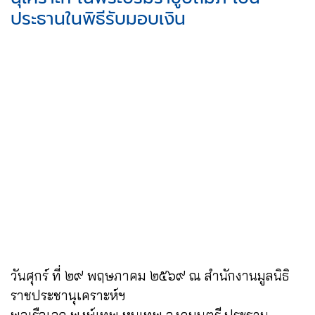
ประธานในพิธีรับมอบเงิน
วันศุกร์ ที่ ๒๙ พฤษภาคม ๒๕๖๙ ณ สำนักงานมูลนิธิ
ราชประชานุเคราะห์ฯ
พลเรือเอก พงษ์เทพ หนูเทพ องคมนตรี ประธาน