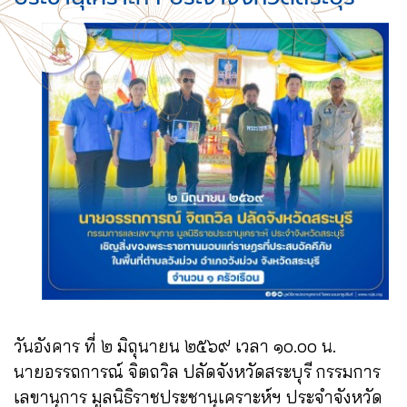
วันอังคาร ที่ ๒ มิถุนายน ๒๕๖๙ เวลา ๑๐.๐๐ น.
นายอรรถการณ์ จิตถวิล ปลัดจังหวัดสระบุรี กรรมการ
เลขานุการ มูลนิธิราชประชานุเคราะห์ฯ ประจำจังหวัด